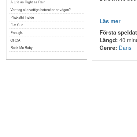
A Life as Right as Rain
Vart tog alla vettiga heterokarlar vägen?
Phakathi Inside
Läs mer
Flat Sun
Första spelda
Enough.
Längd:
40 min
ORCA
Genre:
Dans
Rock Me Baby
Reflecting Taiwan
Bennardo-Larson Duo: Feldman: For John
Cage
Experimentations 2.0: Me When I Listen
Art of Spectra Evenings 2026
Seasons
Sirénfestivalen 2026
parasight