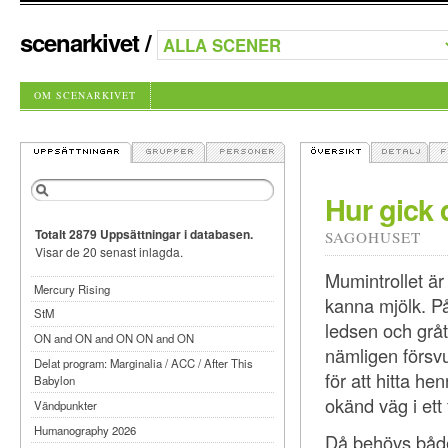
scenarkivet
/
OM SCENARKIVET
Hur gick 
Totalt 2879 Uppsättningar i databasen.
SAGOHUSET
Visar de 20 senast inlagda.
Mumintrollet ä
Mercury Rising
kanna mjölk. P
StM
ledsen och gråt
ON and ON and ON ON and ON
nämligen försv
Delat program: Marginalia / ACC / After This
för att hitta h
Babylon
okänd väg i ett
Vändpunkter
Humanography 2026
Då behövs både