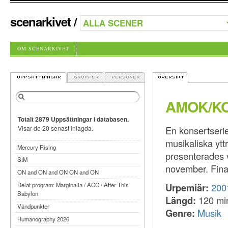
scenarkivet
/
OM SCENARKIVET
AMOK/K
Totalt 2879 Uppsättningar i databasen.
En konsertseri
Visar de 20 senast inlagda.
musikaliska ytt
Mercury Rising
presenterades v
StM
november. Fina
ON and ON and ON ON and ON
Urpemiär:
200
Delat program: Marginalia / ACC / After This
Babylon
Längd:
120 mi
Vändpunkter
Genre:
Musik
Humanography 2026