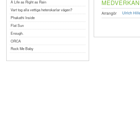
MEDVERKAN
A Life as Right as Rain
Vart tog alla vettiga heterokarlar vägen?
Ulrich Hil
Arrangör
Phakathi Inside
Flat Sun
Enough.
ORCA
Rock Me Baby
Reflecting Taiwan
Bennardo-Larson Duo: Feldman: For John
Cage
Experimentations 2.0: Me When I Listen
Art of Spectra Evenings 2026
Seasons
Sirénfestivalen 2026
parasight