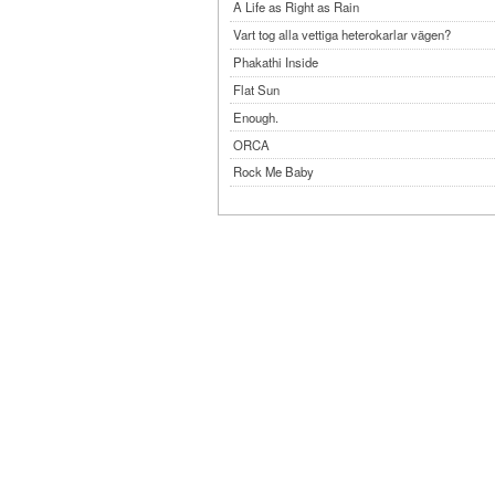
A Life as Right as Rain
Vart tog alla vettiga heterokarlar vägen?
Phakathi Inside
Flat Sun
Enough.
ORCA
Rock Me Baby
Reflecting Taiwan
Bennardo-Larson Duo: Feldman: For John Cag
Experimentations 2.0: Me When I Listen
Art of Spectra Evenings 2026
Seasons
Sirénfestivalen 2026
parasight