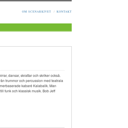
OM SCENARKIVET
/
KONTAKT
irrar, dansar, skrattar och skriker också.
ån trummor och percussion med teatrala
nummerbaserade kabaré Kalabalik. Man
ill funk och klassisk musik. Bob Jeff