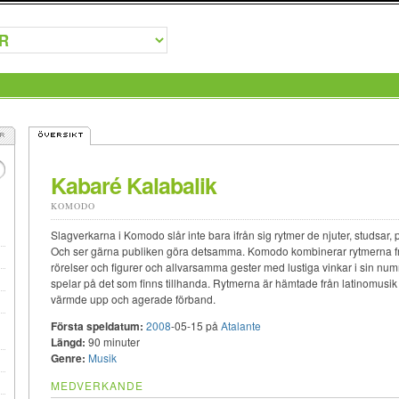
Kabaré Kalabalik
KOMODO
Slagverkarna i Komodo slår inte bara ifrån sig rytmer de njuter, studsar, p
Och ser gärna publiken göra detsamma. Komodo kombinerar rytmerna fr
rörelser och figurer och allvarsamma gester med lustiga vinkar i sin 
spelar på det som finns tillhanda. Rytmerna är hämtade från latinomusik t
värmde upp och agerade förband.
Första speldatum:
2008
-05-15 på
Atalante
Längd:
90 minuter
Genre:
Musik
MEDVERKANDE