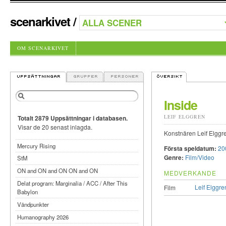
scenarkivet
/
OM SCENARKIVET
Inside
LEIF ELGGREN
Totalt 2879 Uppsättningar i databasen.
Visar de 20 senast inlagda.
Konstnären Leif Elggre
Mercury Rising
Första speldatum:
20
Genre:
Film/Video
StM
ON and ON and ON ON and ON
MEDVERKANDE
Delat program: Marginalia / ACC / After This
Leif Elggre
Film
Babylon
Vändpunkter
Humanography 2026