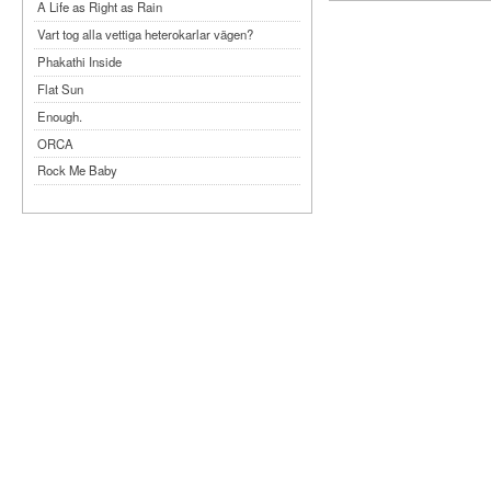
A Life as Right as Rain
Vart tog alla vettiga heterokarlar vägen?
Phakathi Inside
Flat Sun
Enough.
ORCA
Rock Me Baby
Reflecting Taiwan
Bennardo-Larson Duo: Feldman: For John
Cage
Experimentations 2.0: Me When I Listen
Art of Spectra Evenings 2026
Seasons
Sirénfestivalen 2026
parasight