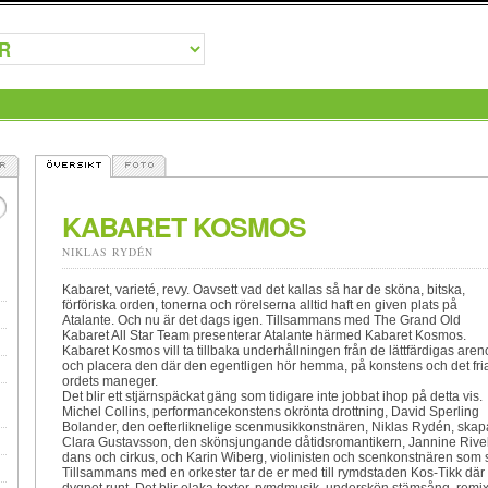
KABARET KOSMOS
NIKLAS RYDÉN
Kabaret, varieté, revy. Oavsett vad det kallas så har de sköna, bitska,
förföriska orden, tonerna och rörelserna alltid haft en given plats på
Atalante. Och nu är det dags igen. Tillsammans med The Grand Old
Kabaret All Star Team presenterar Atalante härmed Kabaret Kosmos.
Kabaret Kosmos vill ta tillbaka underhållningen från de lättfärdigas aren
och placera den där den egentligen hör hemma, på konstens och det fri
ordets maneger.
Det blir ett stjärnspäckat gäng som tidigare inte jobbat ihop på detta vis.
Michel Collins, performancekonstens okrönta drottning, David Sperling
Bolander, den oefterliknelige scenmusikkonstnären, Niklas Rydén, skapa
Clara Gustavsson, den skönsjungande dåtidsromantikern, Jannine Rivel,
dans och cirkus, och Karin Wiberg, violinisten och scenkonstnären som s
Tillsammans med en orkester tar de er med till rymdstaden Kos-Tikk där d
dygnet runt. Det blir elaka texter, rymdmusik, underskön stämsång, remi