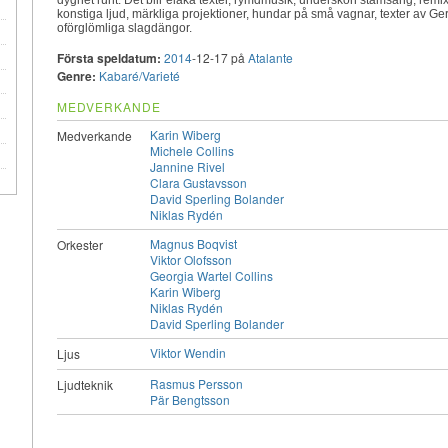
konstiga ljud, märkliga projektioner, hundar på små vagnar, texter av Ger
oförglömliga slagdängor.
Första speldatum:
2014
-12-17 på
Atalante
Genre:
Kabaré/Varieté
MEDVERKANDE
Karin Wiberg
Medverkande
Michele Collins
Jannine Rivel
Clara Gustavsson
David Sperling Bolander
e
Niklas Rydén
Magnus Boqvist
Orkester
Viktor Olofsson
Georgia Wartel Collins
Karin Wiberg
Niklas Rydén
David Sperling Bolander
Viktor Wendin
Ljus
Rasmus Persson
Ljudteknik
Pär Bengtsson