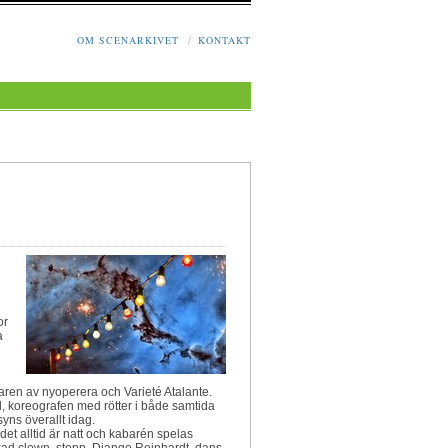
OM SCENARKIVET
/
KONTAKT
or
a
ren av nyoperera och Varieté Atalante.
 koreografen med rötter i både samtida
yns överallt idag.
et alltid är natt och kabarén spelas
xad clown, stepp, Django Reinhardt, dans,