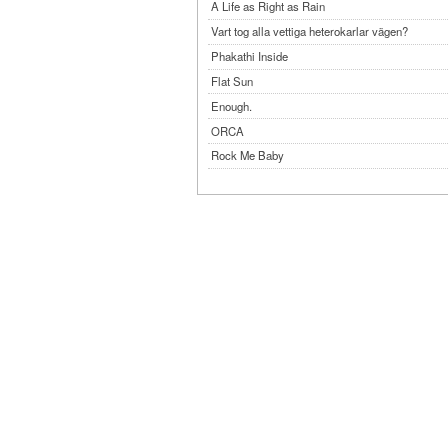
A Life as Right as Rain
Vart tog alla vettiga heterokarlar vägen?
Phakathi Inside
Flat Sun
Enough.
ORCA
Rock Me Baby
Reflecting Taiwan
Bennardo-Larson Duo: Feldman: For John Cag
Experimentations 2.0: Me When I Listen
Art of Spectra Evenings 2026
Seasons
Sirénfestivalen 2026
parasight