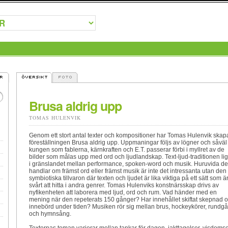
Brusa aldrig upp
TOMAS HULENVIK
Genom ett stort antal texter och kompositioner har Tomas Hulenvik skap
föreställningen Brusa aldrig upp. Uppmaningar följs av lögner och såväl
kungen som fablerna, kärnkraften och E.T. passerar förbi i myllret av de
bilder som målas upp med ord och ljudlandskap. Text-ljud-traditionen li
i gränslandet mellan performance, spoken-word och musik. Huruvida de
handlar om främst ord eller främst musik är inte det intressanta utan den
symbiotiska tillvaron där texten och ljudet är lika viktiga på ett sätt som ä
svårt att hitta i andra genrer. Tomas Hulenviks konstnärsskap drivs av
nyfikenheten att laborera med ljud, ord och rum. Vad händer med en
mening när den repeterats 150 gånger? Har innehållet skiftat skepnad 
innebörd under tiden? Musiken rör sig mellan brus, hockeykörer, rundg
och hymnsång.
Texternas teman varierar mellan tankar för dagen, iakttagelser, visdoms