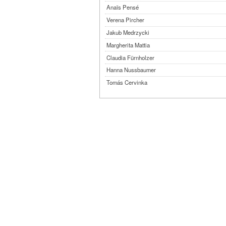
Anaïs Pensé
Verena Pircher
Jakub Medrzycki
Margherita Mattia
Claudia Fürnholzer
Hanna Nussbaumer
Tomás Cervinka
Steven Michel
Kimmy Ligtvoet
Ernesto Leon Leyva
Katy Arias Rodriguez
Arian Gonzalez Fuentes
Sheyla San Martin Morejón