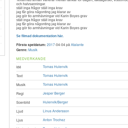
och halvsanningar.
ställ inga frågor ställ inga krav
jag får göra någonting jag klarar av
jag gör tio armhävningar vid Karin Boyes grav
ställ inga frågor ställ inga krav
jag får göra någonting jag klarar av
jag gör tio armhävningar vid Karin Boyes grav
Se filmad dokumentation här.
Första speldatum:
2017
-04-04 på
Atalante
Genre:
Musik
MEDVERKANDE
Tomas Hulenvik
Idé
Tomas Hulenvik
Text
Tomas Hulenvik
Musik
Jesper Berger
Regi
Hulenvik/Berger
Scenbild
Linus Andersson
Ljud
Anton Trochez
Ljus