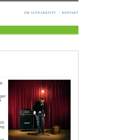
OM SCENARKIVET
/
KONTAKT
at
gger
t
r
och
ång
ord