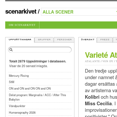
scenarkivet
/
OM SCENARKIVET
Varieté A
Totalt 2879 Uppsättningar i databasen.
ATALANTE
/
VON DY
/
Visar de 20 senast inlagda.
Den tredje upp
Mercury Rising
under namnet
StM
dagar ersättas 
ON and ON and ON ON and ON
av artisterna v
Delat program: Marginalia / ACC / After This
Kolibri
och hu
Babylon
Miss Cecilia
. 
Vändpunkter
improvisationer
Humanography 2026
positivister." O