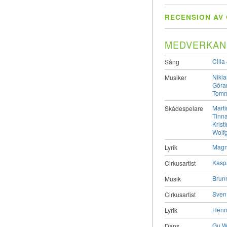
RECENSION AV 
MEDVERKAN
Cilla
Sång
Nikl
Musiker
Göra
Tomm
Marti
Skådespelare
Tinna
Krist
Wolf
Magn
Lyrik
Kasp
Cirkusartist
Brun
Musik
Sven
Cirkusartist
Henn
Lyrik
Gu W
Dans