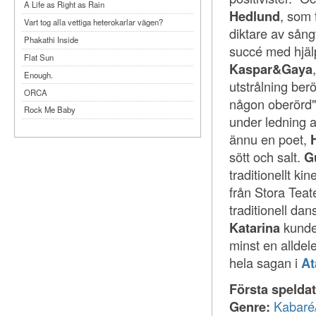
A Life as Right as Rain
Hedlund
, som 
Vart tog alla vettiga heterokarlar vägen?
diktare av sång
Phakathi Inside
succé med hjäl
Flat Sun
Kaspar&Gaya
Enough.
utstrålning be
ORCA
någon oberörd
Rock Me Baby
under ledning 
Reflecting Taiwan
ännu en poet,
Bennardo-Larson Duo: Feldman: For John
sött och salt.
G
Cage
traditionellt ki
Experimentations 2.0: Me When I Listen
från Stora Tea
Art of Spectra Evenings 2026
traditionell da
Seasons
Katarina
kunde 
Sirénfestivalen 2026
minst en alldel
parasight
hela sagan i
At
Första spelda
Genre:
Kabaré/