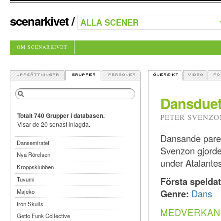
scenarkivet
/
OM SCENARKIVET
Dansduet
Totalt 740 Grupper i databasen.
PETER SVENZO
Visar de 20 senast inlagda.
Dansande paret
Dansemiratet
Svenzon gjorde
Nya Rörelsen
under Atalantes
Kroppsklubben
Första spelda
Tuvumi
Genre:
Dans
Majeko
Iron Skulls
MEDVERKAN
Getto Funk Collective