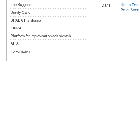
Ulriqa Fern
The Ruggeds
Dans
Peter Sven
Unruly Gang
BRABA Plataforma
KINISI
Plattform för improvisation och somatik
AFIA
Folkdivizjon
Teater Tre
Månteatern
MYKA
Dansbandet
Kompani Giraff
Bobbi Lo produktion