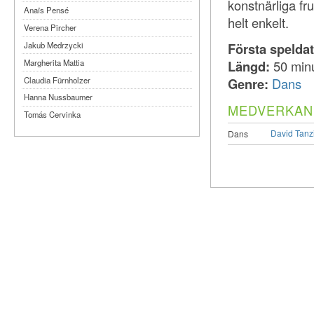
konstnärliga fru
Anaïs Pensé
helt enkelt.
Verena Pircher
Första spelda
Jakub Medrzycki
Längd:
50 min
Margherita Mattia
Genre:
Dans
Claudia Fürnholzer
Hanna Nussbaumer
MEDVERKAN
Tomás Cervinka
Steven Michel
David Tanzi
Dans
Kimmy Ligtvoet
Ernesto Leon Leyva
Katy Arias Rodriguez
Arian Gonzalez Fuentes
Sheyla San Martin Morejón