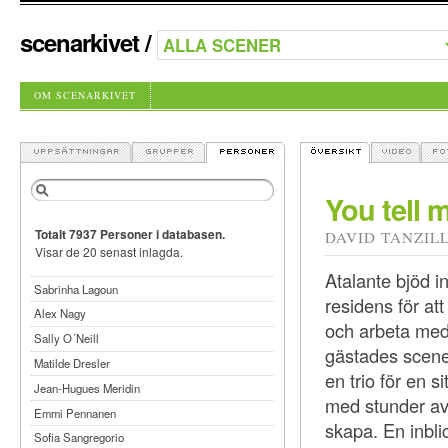
scenarkivet
/
OM SCENARKIVET
You tell 
Totalt 7937 Personer i databasen.
DAVID TANZILL
Visar de 20 senast inlagda.
Atalante bjöd in
Sabrinha Lagoun
residens för at
Alex Nagy
och arbeta med
Sally O´Neill
gästades scene
Matilde Dresler
en trio för en s
Jean-Hugues Meridin
med stunder av
Emmi Pennanen
skapa. En inbli
Sofia Sangregorio