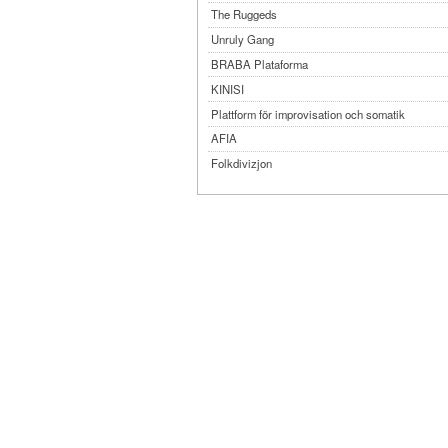
The Ruggeds
Unruly Gang
BRABA Plataforma
KINISI
Plattform för improvisation och somatik
AFIA
Folkdivizjon
Teater Tre
Månteatern
MYKA
Dansbandet
Kompani Giraff
Bobbi Lo produktion