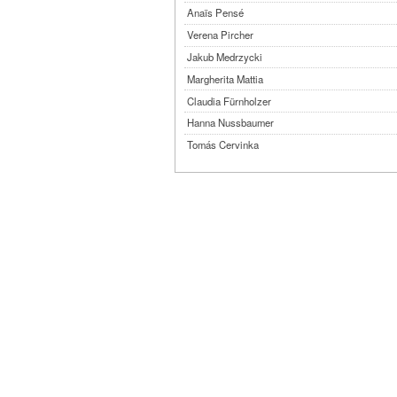
Anaïs Pensé
Verena Pircher
Jakub Medrzycki
Margherita Mattia
Claudia Fürnholzer
Hanna Nussbaumer
Tomás Cervinka
Steven Michel
Kimmy Ligtvoet
Ernesto Leon Leyva
Katy Arias Rodriguez
Arian Gonzalez Fuentes
Sheyla San Martin Morejón