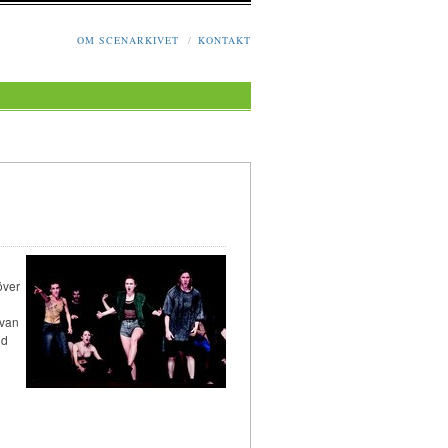
OM SCENARKIVET
/
KONTAKT
över
 van
id