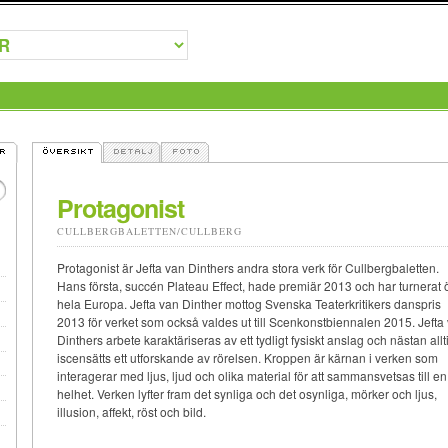
Protagonist
CULLBERGBALETTEN/CULLBERG
Protagonist är Jefta van Dinthers andra stora verk för Cullbergbaletten.
Hans första, succén Plateau Effect, hade premiär 2013 och har turnerat 
hela Europa. Jefta van Dinther mottog Svenska Teaterkritikers danspris
2013 för verket som också valdes ut till Scenkonstbiennalen 2015. Jefta
Dinthers arbete karaktäriseras av ett tydligt fysiskt anslag och nästan allt
iscensätts ett utforskande av rörelsen. Kroppen är kärnan i verken som
interagerar med ljus, ljud och olika material för att sammansvetsas till en
helhet. Verken lyfter fram det synliga och det osynliga, mörker och ljus,
illusion, affekt, röst och bild.