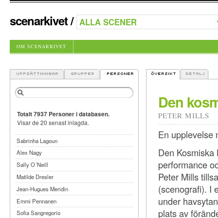
scenarkivet
/
OM SCENARKIVET
Den kosm
Totalt 7937 Personer i databasen.
PETER MILLS
Visar de 20 senast inlagda.
En upplevelse m
Sabrinha Lagoun
Den Kosmiska H
Alex Nagy
performance och
Sally O´Neill
Peter Mills ti
Matilde Dresler
(scenografi). I
Jean-Hugues Meridin
under havsytan 
Emmi Pennanen
plats av förände
Sofia Sangregorio