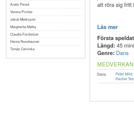
att röra sig frit
Anaïs Pensé
Verena Pircher
Jakub Medrzycki
Läs mer
Margherita Mattia
Claudia Fürnholzer
Första spelda
Hanna Nussbaumer
Längd:
45 min
Tomás Cervinka
Genre:
Dans
Steven Michel
MEDVERKAN
Kimmy Ligtvoet
Ernesto Leon Leyva
Peter Mills
Dans
Rachel Tes
Katy Arias Rodriguez
Arian Gonzalez Fuentes
Sheyla San Martin Morejón