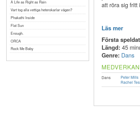
A Life as Right as Rain
att röra sig frit
Vart tog alla vettiga heterokarlar vägen?
Phakathi Inside
Flat Sun
Läs mer
Enough.
Första spelda
ORCA
Längd:
45 min
Rock Me Baby
Genre:
Dans
Reflecting Taiwan
Bennardo-Larson Duo: Feldman: For John
MEDVERKAN
Cage
Peter Mills
Experimentations 2.0: Me When I Listen
Dans
Rachel Tes
Art of Spectra Evenings 2026
Seasons
Sirénfestivalen 2026
parasight