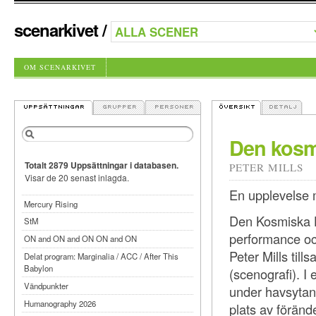
scenarkivet
/
OM SCENARKIVET
Den kosm
Totalt 2879 Uppsättningar i databasen.
PETER MILLS
Visar de 20 senast inlagda.
En upplevelse m
Mercury Rising
Den Kosmiska H
StM
performance och
ON and ON and ON ON and ON
Peter Mills ti
Delat program: Marginalia / ACC / After This
Babylon
(scenografi). I
Vändpunkter
under havsytan 
Humanography 2026
plats av förände