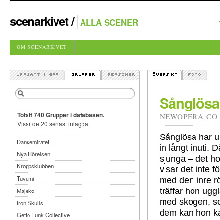
scenarkivet
/
OM SCENARKIVET
Sånglösa
Totalt 740 Grupper i databasen.
NEWOPERA CO
Visar de 20 senast inlagda.
Sånglösa har u
Dansemiratet
in långt inuti. 
Nya Rörelsen
sjunga – det ho
Kroppsklubben
visar det inte fö
Tuvumi
med den inre r
träffar hon ugg
Majeko
med skogen, so
Iron Skulls
dem kan hon kan
Getto Funk Collective