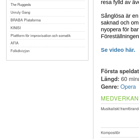
resa fylld av äv
The Ruggeds
Unruly Gang
Sånglösa är en 
BRABA Plataforma
saknad och om a
KINISI
nyopera för ba
Föreställninge
Plattform för improvisation och somatik
AFIA
Se video här.
Folkdivizjon
Teater Tre
Månteatern
Första spelda
MYKA
Längd:
60 min
Dansbandet
Genre:
Opera
Kompani Giraff
MEDVERKAN
Bobbi Lo produktion
Musikaliskt framförand
Kompositör