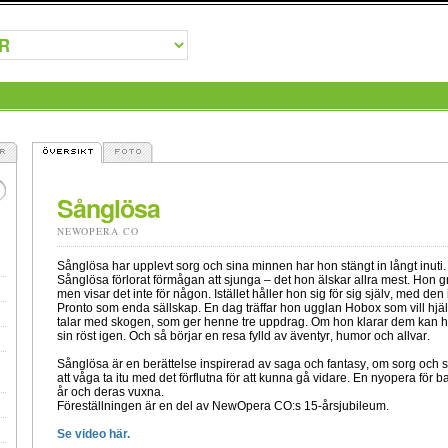
Sånglösa
NEWOPERA CO
Sånglösa har upplevt sorg och sina minnen har hon stängt in långt inuti.
Sånglösa förlorat förmågan att sjunga – det hon älskar allra mest. Hon g
men visar det inte för någon. Istället håller hon sig för sig själv, med den
Pronto som enda sällskap. En dag träffar hon ugglan Hobox som vill hj
talar med skogen, som ger henne tre uppdrag. Om hon klarar dem kan h
sin röst igen. Och så börjar en resa fylld av äventyr, humor och allvar.
Sånglösa är en berättelse inspirerad av saga och fantasy, om sorg och
att våga ta itu med det förflutna för att kunna gå vidare. En nyopera för 
år och deras vuxna.
Föreställningen är en del av NewOpera CO:s 15-årsjubileum.
Se video här.