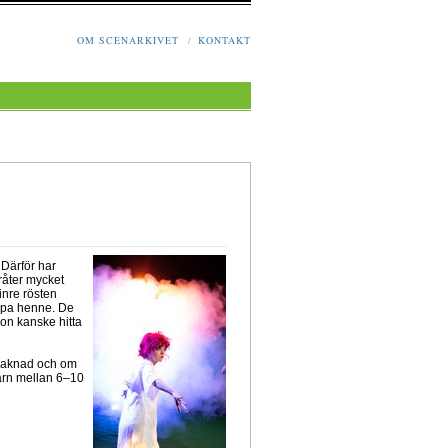
OM SCENARKIVET
/
KONTAKT
 Därför har
råter mycket
 inre rösten
älpa henne. De
on kanske hitta
 saknad och om
barn mellan 6–10