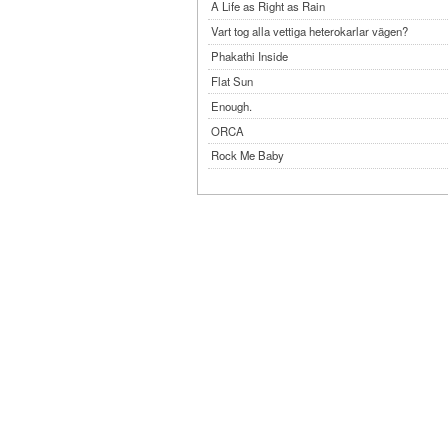
A Life as Right as Rain
Vart tog alla vettiga heterokarlar vägen?
Phakathi Inside
Flat Sun
Enough.
ORCA
Rock Me Baby
Reflecting Taiwan
Bennardo-Larson Duo: Feldman: For John Cag
Experimentations 2.0: Me When I Listen
Art of Spectra Evenings 2026
Seasons
Sirénfestivalen 2026
parasight