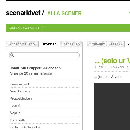
scenarkivet
/
OM SCENARKIVET
... (solo ur
KENNETH KVARNSTR
Totalt 740 Grupper i databasen.
Visar de 20 senast inlagda.
... (solo ur Voyeur)
Dansemiratet
Nya Rörelsen
Kroppsklubben
Tuvumi
Majeko
Iron Skulls
Getto Funk Collective