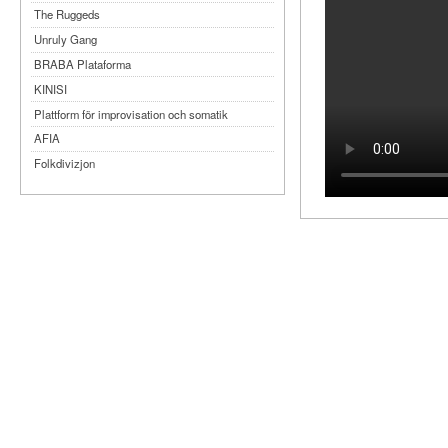
The Ruggeds
Unruly Gang
BRABA Plataforma
KINISI
Plattform för improvisation och somatik
AFIA
Folkdivizjon
Teater Tre
Månteatern
MYKA
Dansbandet
Kompani Giraff
Bobbi Lo produktion