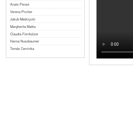
Anaïs Pensé
Verena Pircher
Jakub Medrzycki
Margherita Mattia
Claudia Fürnholzer
Hanna Nussbaumer
Tomás Cervinka
Steven Michel
Kimmy Ligtvoet
Ernesto Leon Leyva
Katy Arias Rodriguez
Arian Gonzalez Fuentes
Sheyla San Martin Morejón