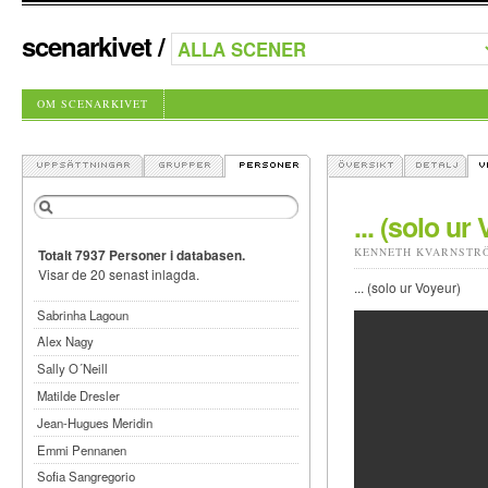
scenarkivet
/
OM SCENARKIVET
... (solo ur
KENNETH KVARNSTR
Totalt 7937 Personer i databasen.
Visar de 20 senast inlagda.
... (solo ur Voyeur)
Sabrinha Lagoun
Alex Nagy
Sally O´Neill
Matilde Dresler
Jean-Hugues Meridin
Emmi Pennanen
Sofia Sangregorio