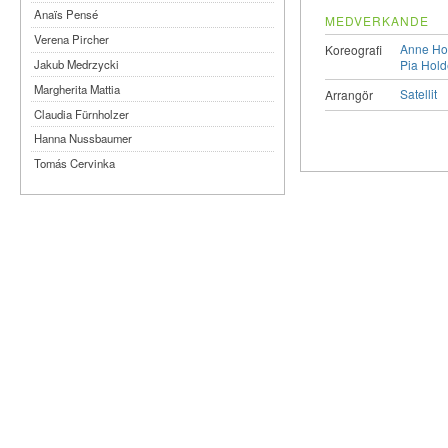
Anaïs Pensé
MEDVERKANDE
Verena Pircher
Anne Ho
Koreografi
Pia Hol
Jakub Medrzycki
Margherita Mattia
Satellit
Arrangör
Claudia Fürnholzer
Hanna Nussbaumer
Tomás Cervinka
Steven Michel
Kimmy Ligtvoet
Ernesto Leon Leyva
Katy Arias Rodriguez
Arian Gonzalez Fuentes
Sheyla San Martin Morejón