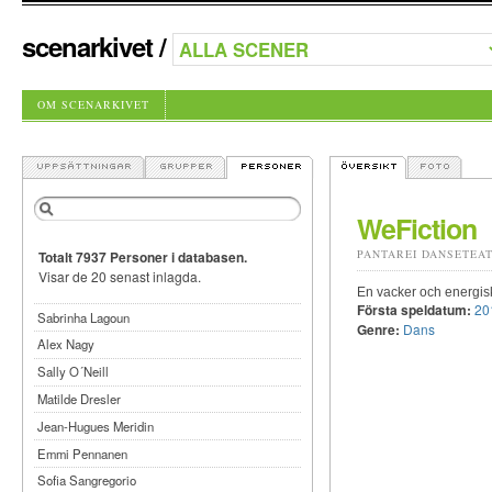
scenarkivet
/
OM SCENARKIVET
WeFiction
PANTAREI DANSETEA
Totalt 7937 Personer i databasen.
Visar de 20 senast inlagda.
En vacker och energisk
Första speldatum:
20
Sabrinha Lagoun
Genre:
Dans
Alex Nagy
Sally O´Neill
Matilde Dresler
Jean-Hugues Meridin
Emmi Pennanen
Sofia Sangregorio