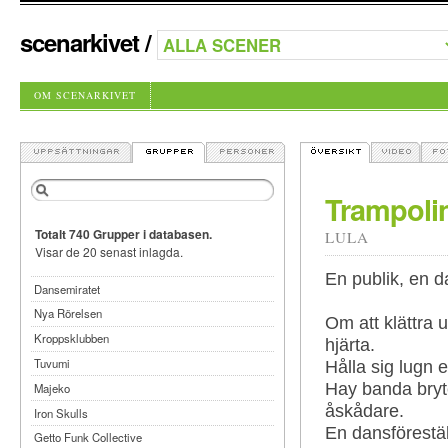
scenarkivet
/
OM SCENARKIVET
Trampolin
Totalt 740 Grupper i databasen.
LULA
Visar de 20 senast inlagda.
En publik, en d
Dansemiratet
Nya Rörelsen
Om att klättra u
Kroppsklubben
hjärta.
Tuvumi
Hålla sig lugn el
Hay banda bryte
Majeko
åskådare.
Iron Skulls
En dansförestä
Getto Funk Collective