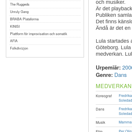
och musiker.
The Ruggeds
Är det playback 
Unruly Gang
Publiken samlas
BRABA Plataforma
Det finns känslo
KINISI
Ändå är det en i
Plattform för improvisation och somatik
Lula startades
AFIA
Göteborg. Lula 
Folkdivizjon
medverkan. Lul
Teater Tre
Månteatern
Urpemiär:
200
MYKA
Genre:
Dans
Dansbandet
MEDVERKAN
Kompani Giraff
Bobbi Lo produktion
Fredrik
Koreograf
Soleda
Fredrik
Dans
Soleda
Mammas
Musik
Per Olin
Film