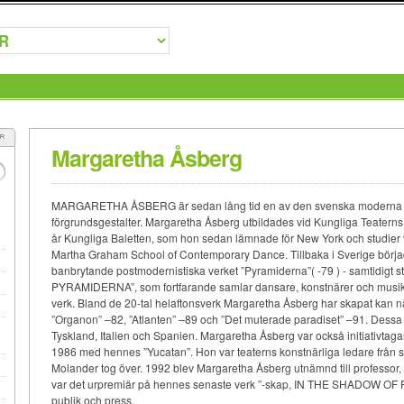
Margaretha Åsberg
MARGARETHA ÅSBERG är sedan lång tid en av den svenska moderna d
förgrundsgestalter. Margaretha Åsberg utbildades vid Kungliga Teaterns 
år Kungliga Baletten, som hon sedan lämnade för New York och studier v
Martha Graham School of Contemporary Dance. Tillbaka i Sverige börjad
banbrytande postmodernistiska verket ”Pyramiderna”( -79 ) - samtidigt
PYRAMIDERNA”, som fortfarande samlar dansare, konstnärer och musiker i
verk. Bland de 20-tal helaftonsverk Margaretha Åsberg har skapat kan 
”Organon” –82, ”Atlanten” –89 och ”Det muterade paradiset” –91. Dessa ve
Tyskland, Italien och Spanien. Margaretha Åsberg var också initiativtag
1986 med hennes ”Yucatan”. Hon var teaterns konstnärliga ledare från sta
Molander tog över. 1992 blev Margaretha Åsberg utnämnd till professor, 
var det urpremiär på hennes senaste verk ”-skap, IN THE SHADOW OF P
publik och press.