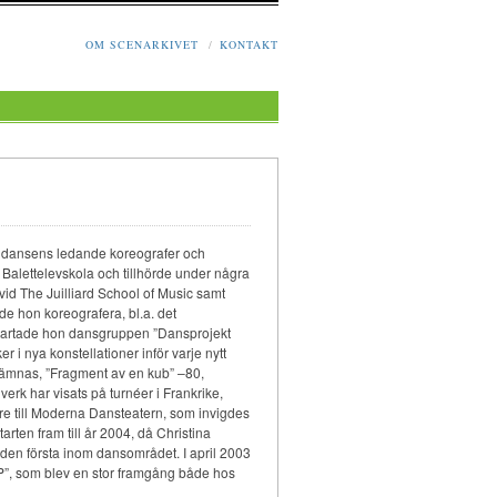
OM SCENARKIVET
/
KONTAKT
ansens ledande koreografer och
Balettelevskola och tillhörde under några
id The Juilliard School of Music samt
e hon koreografera, bl.a. det
 startade hon dansgruppen ”Dansprojekt
 nya konstellationer inför varje nytt
nämnas, ”Fragment av en kub” –80,
rk har visats på turnéer i Frankrike,
are till Moderna Dansteatern, som invigdes
rten fram till år 2004, då Christina
den första inom dansområdet. I april 2003
”, som blev en stor framgång både hos