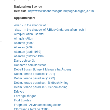
Nationalitet:
Sverige
Hemsida:
http://www.tusenarhosgud.nu/page/margar_a.htm
Uppsättningar:
-skap - in the shadow of P
-skap - in the shadow of P/Bladvändarens afton I och II
Almqvist Afton - samtal
Almqvist-Afton
Atlanten (1992)
Atlanten (2004)
e
Atlanten (april 1989)
Atlanten (oktober 1989)
Dans och språk
Dansaren som konstnär
Debatt Susan Buirge & Margaretha Åsberg
Det muterade paradiset (1991)
Det muterade paradiset (1992)
Det muterade paradiset - Bildbeskrivning
Det muterade paradiset - Genomläsning
Drivved
En vinge, fångad
Flod Eurotas
Fragment - Allvarsamma bagateller
Glömskans Terräng (1986)