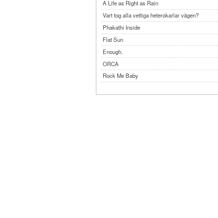
A Life as Right as Rain
Vart tog alla vettiga heterokarlar vägen?
Phakathi Inside
Flat Sun
Enough.
ORCA
Rock Me Baby
Reflecting Taiwan
Bennardo-Larson Duo: Feldman: For John Cag
Experimentations 2.0: Me When I Listen
Art of Spectra Evenings 2026
Seasons
Sirénfestivalen 2026
parasight