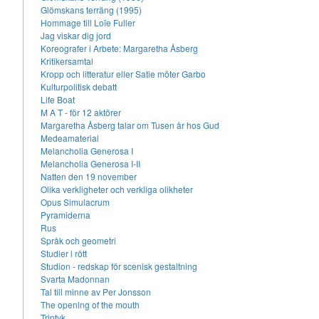
Glömskans terräng (1995)
Hommage till Loïe Fuller
Jag viskar dig jord
Koreografer i Arbete: Margaretha Åsberg
Kritikersamtal
Kropp och litteratur eller Satie möter Garbo
Kulturpolitisk debatt
Life Boat
M A T - för 12 aktörer
Margaretha Åsberg talar om Tusen år hos Gud
Medeamaterial
Melancholia Generosa I
Melancholia Generosa I-II
Natten den 19 november
Olika verkligheter och verkliga olikheter
Opus Simulacrum
Pyramiderna
Rus
Språk och geometri
Studier i rött
Studion - redskap för scenisk gestaltning
Svarta Madonnan
Tal till minne av Per Jonsson
The opening of the mouth
Triptyk